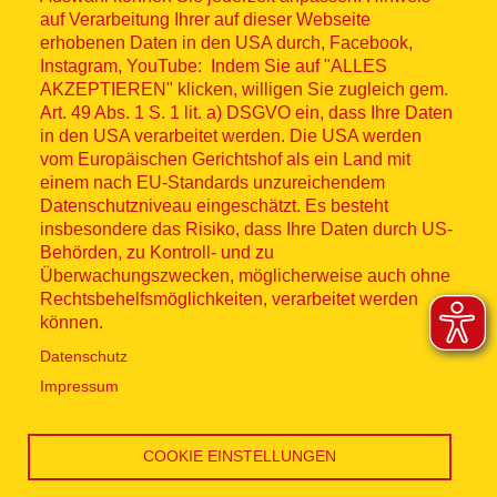
© ASB 2026
auf Verarbeitung Ihrer auf dieser Webseite
Fußzeilenmenü
erhobenen Daten in den USA durch, Facebook,
Impressum
Instagram, YouTube: Indem Sie auf "ALLES
AKZEPTIEREN" klicken, willigen Sie zugleich gem.
Datenschutz
Art. 49 Abs. 1 S. 1 lit. a) DSGVO ein, dass Ihre Daten
in den USA verarbeitet werden. Die USA werden
Kontakt
vom Europäischen Gerichtshof als ein Land mit
einem nach EU-Standards unzureichendem
Datenschutzniveau eingeschätzt. Es besteht
Hinweisgebersystem
insbesondere das Risiko, dass Ihre Daten durch US-
Behörden, zu Kontroll- und zu
Lieferkette
Überwachungszwecken, möglicherweise auch ohne
Rechtsbehelfsmöglichkeiten, verarbeitet werden
Widerruf
können.
Datenschutz
Social Media
Impressum
COOKIE EINSTELLUNGEN