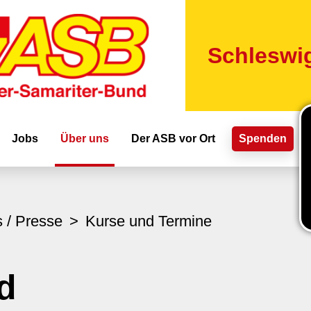
Direkt
zum
Inhalt
Schleswig
ion
Jobs
Über uns
Der ASB vor Ort
Spenden
s / Presse
Kurse und Termine
d