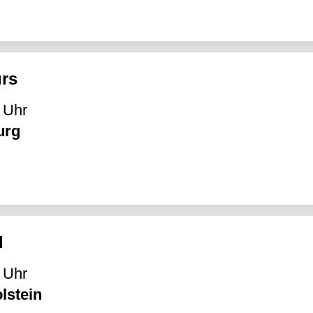
urs
 Uhr
urg
d
 Uhr
lstein