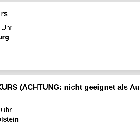
urs
 Uhr
urg
URS (ACHTUNG: nicht geeignet als Auff
 Uhr
lstein