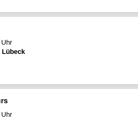
 Uhr
V Lübeck
urs
 Uhr