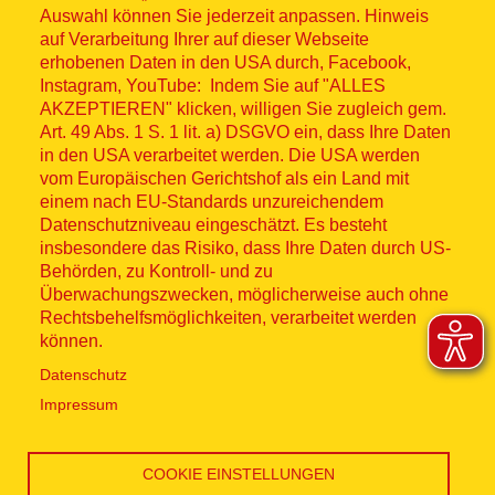
Auswahl können Sie jederzeit anpassen. Hinweis
© ASB 2026
auf Verarbeitung Ihrer auf dieser Webseite
Fußzeilenmenü
erhobenen Daten in den USA durch, Facebook,
Impressum
Instagram, YouTube: Indem Sie auf "ALLES
AKZEPTIEREN" klicken, willigen Sie zugleich gem.
Datenschutz
Art. 49 Abs. 1 S. 1 lit. a) DSGVO ein, dass Ihre Daten
in den USA verarbeitet werden. Die USA werden
Kontakt
vom Europäischen Gerichtshof als ein Land mit
einem nach EU-Standards unzureichendem
Datenschutzniveau eingeschätzt. Es besteht
Hinweisgebersystem
insbesondere das Risiko, dass Ihre Daten durch US-
Behörden, zu Kontroll- und zu
Lieferkette
Überwachungszwecken, möglicherweise auch ohne
Rechtsbehelfsmöglichkeiten, verarbeitet werden
Widerruf
können.
Datenschutz
Social Media
Impressum
COOKIE EINSTELLUNGEN